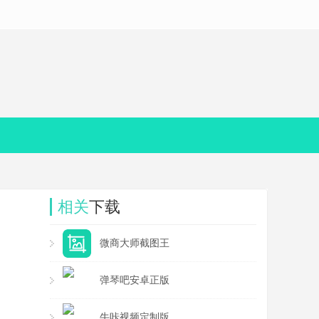
相关
下载
微商大师截图王
弹琴吧安卓正版
牛咔视频定制版