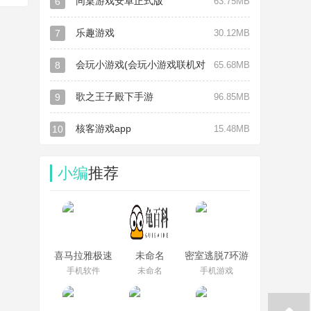
同桌游戏安卓正式版
6
63.75MB
乐趣游戏
7
30.12MB
会玩小游戏(会玩小游戏联机对
8
65.68MB
战社交平台)V4.9.2 安卓正式版
歌之王子殿下手游
9
96.85MB
核客游戏app
10
15.48MB
小编
推荐
喜马拉雅极速
未命名
密室逃脱7环游
版旧版本
世界2022
手机软件
未命名
手机游戏
2.0.9.2