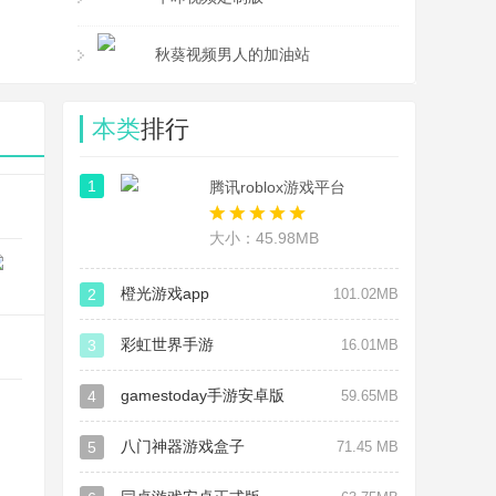
秋葵视频男人的加油站
全新版本
本类
排行
1
腾讯roblox游戏平台
大小：45.98MB
橙光游戏app
2
101.02MB
彩虹世界手游
3
16.01MB
gamestoday手游安卓版
4
59.65MB
八门神器游戏盒子
5
71.45 MB